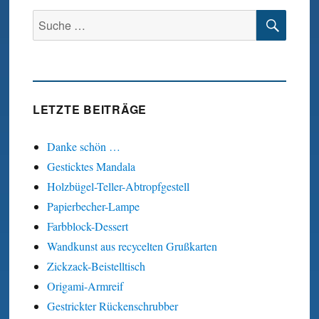
SUC
Suche
nach:
LETZTE BEITRÄGE
Danke schön …
Gesticktes Mandala
Holzbügel-Teller-Abtropfgestell
Papierbecher-Lampe
Farbblock-Dessert
Wandkunst aus recycelten Grußkarten
Zickzack-Beistelltisch
Origami-Armreif
Gestrickter Rückenschrubber