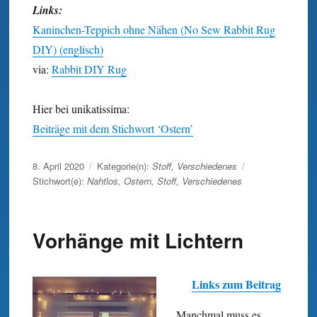
Links:
Kaninchen-Teppich ohne Nähen (No Sew Rabbit Rug
DIY) (englisch)
via:
Rabbit DIY Rug
Hier bei unikatissima:
Beiträge mit dem Stichwort ‘Ostern’
Veröffentlicht
8. April 2020
Kategorie(n):
Stoff
,
Verschiedenes
am
Stichwort(e):
Nahtlos
,
Ostern
,
Stoff
,
Verschiedenes
Vorhänge mit Lichtern
Links zum Beitrag
Manchmal muss es