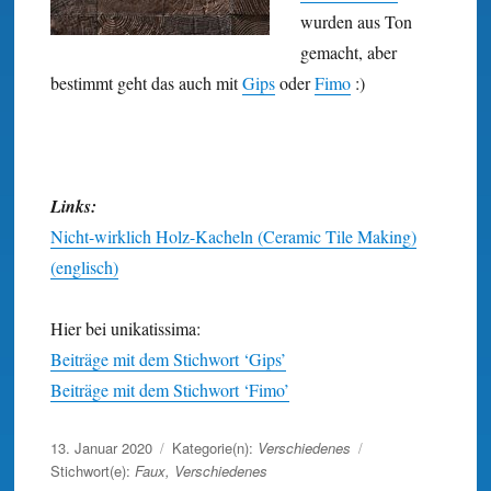
wurden aus Ton
gemacht, aber
bestimmt geht das auch mit
Gips
oder
Fimo
:)
Links:
Nicht-wirklich Holz-Kacheln (Ceramic Tile Making)
(englisch)
Hier bei unikatissima:
Beiträge mit dem Stichwort ‘Gips’
Beiträge mit dem Stichwort ‘Fimo’
Veröffentlicht
13. Januar 2020
Kategorie(n):
Verschiedenes
am
Stichwort(e):
Faux
,
Verschiedenes