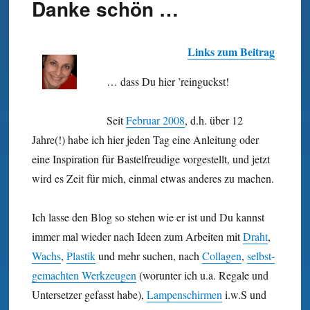
Danke schön …
Links zum Beitrag
… dass Du hier ’reinguckst!
Seit
Februar 2008
, d.h. über 12
Jahre(!) habe ich hier jeden Tag eine Anleitung oder
eine Inspiration für Bastel­freudige vorgestellt, und jetzt
wird es Zeit für mich, einmal etwas anderes zu machen.
Ich lasse den Blog so stehen wie er ist und Du kannst
immer mal wieder nach Ideen zum Arbeiten mit
Draht
,
Wachs
,
Plastik
und mehr suchen, nach
Collagen
,
selbst­
gemachten Werk­zeugen
(worunter ich u.a. Regale und
Unter­setzer gefasst habe),
Lampen­schirmen
i.w.S und