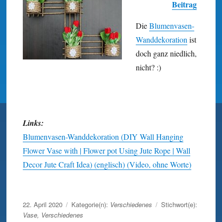
Beitrag
Die
Blumen­vasen-
Wand­dekoration
ist
doch ganz niedlich,
nicht? :)
Links:
Blumenvasen-Wanddekoration (DIY Wall Hanging
Flower Vase with | Flower pot Using Jute Rope | Wall
Decor Jute Craft Idea) (englisch) (Video, ohne Worte)
Wand Kunst
Veröffentlicht
22. April 2020
Kategorie(n):
Verschiedenes
Stichwort(e):
am
Vase
,
Verschiedenes