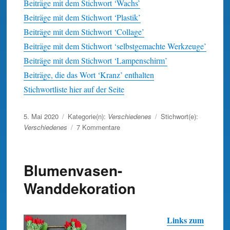
Beiträge mit dem Stichwort ‘Wachs’
Beiträge mit dem Stichwort ‘Plastik’
Beiträge mit dem Stichwort ‘Collage’
Beiträge mit dem Stichwort ‘selbstgemachte Werkzeuge’
Beiträge mit dem Stichwort ‘Lampenschirm’
Beiträge, die das Wort ‘Kranz’ enthalten
Stichwortliste hier auf der Seite
Veröffentlicht
5. Mai 2020
Kategorie(n):
Verschiedenes
Stichwort(e):
am
zu
Verschiedenes
7 Kommentare
Danke
schön
…
Blumenvasen-
Wanddekoration
Links zum