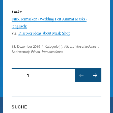
Links:
Filz-Tiermasken (Wedding Felt Animal Masks)
(englisch)
via:
Discover ideas about Mask Shop
Veröffentlicht
18. Dezember 2019
Kategorie(n):
Filzen
,
Verschiedenes
am
Stichwort(e):
Filzen
,
Verschiedenes
Beitragsnavigation
SEITE
1
NÄC
HSTE
SEIT
E
SUCHE