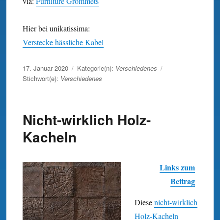
via:
Furniture Grommets
Hier bei unikatissima:
Verstecke hässliche Kabel
Veröffentlicht
17. Januar 2020
Kategorie(n):
Verschiedenes
am
Stichwort(e):
Verschiedenes
Nicht-wirklich Holz-
Kacheln
Links zum
Beitrag
Diese
nicht-wirklich
Holz-Kacheln