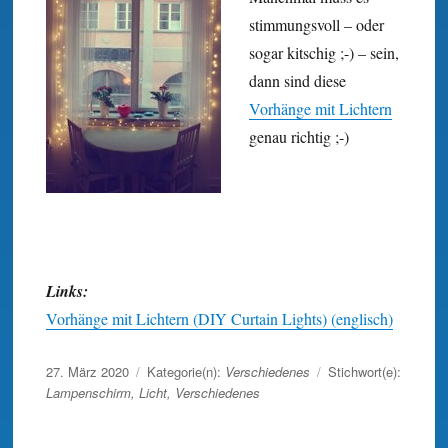
stimmungs­voll – oder
sogar kitschig ;-) – sein,
dann sind diese
Vorhänge mit Lichtern
genau richtig ;-)
Links:
Vorhänge mit Lichtern (DIY Curtain Lights) (englisch)
Veröffentlicht
27. März 2020
Kategorie(n):
Verschiedenes
Stichwort(e):
am
Lampenschirm
,
Licht
,
Verschiedenes