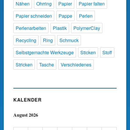
Nähen
Ohrring
Papier
Papier falten
Papier schneiden
Pappe
Perlen
Perlenarbeiten
Plastik
PolymerClay
Recycling
Ring
Schmuck
Selbstgemachte Werkzeuge
Sticken
Stoff
Stricken
Tasche
Verschiedenes
KALENDER
August 2026