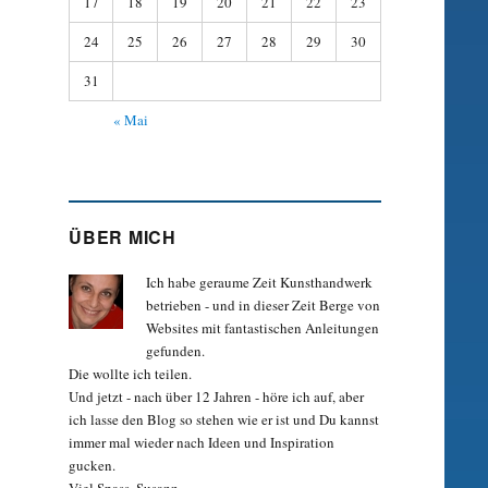
17
18
19
20
21
22
23
24
25
26
27
28
29
30
31
« Mai
ÜBER MICH
Ich habe geraume Zeit Kunst­hand­werk
betrieben - und in dieser Zeit Berge von
Websites mit fan­tastischen Anleitungen
gefunden.
Die wollte ich teilen.
Und jetzt - nach über 12 Jahren - höre ich auf, aber
ich lasse den Blog so stehen wie er ist und Du kannst
immer mal wieder nach Ideen und Inspiration
gucken.