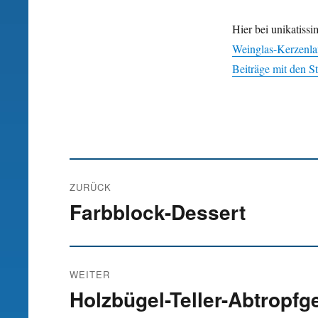
Hier bei unikatissi
Weinglas-Kerzenl
Beiträge mit den S
Beitrags-
ZURÜCK
Navigation
Farbblock-Dessert
Vorheriger
Beitrag:
WEITER
Holzbügel-Teller-Abtropfge
Nächster
Beitrag: