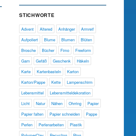
STICHWORTE
Advent
Altered
Anhänger
Armreif
Aufpoliert
Blume
Blumen
Blüten
Brosche
Bücher
Fimo
Freeform
Garn
Gefäß
Geschenk
Häkeln
Karte
Kartenbasteln
Karton
Karton/Pappe
Kette
Lampenschirm
Lebensmittel
Lebensmitteldekoration
Licht
Natur
Nähen
Ohrring
Papier
Papier falten
Papier schneiden
Pappe
Perlen
Perlenarbeiten
Plastik
PolymerClay
Recycling
Ring