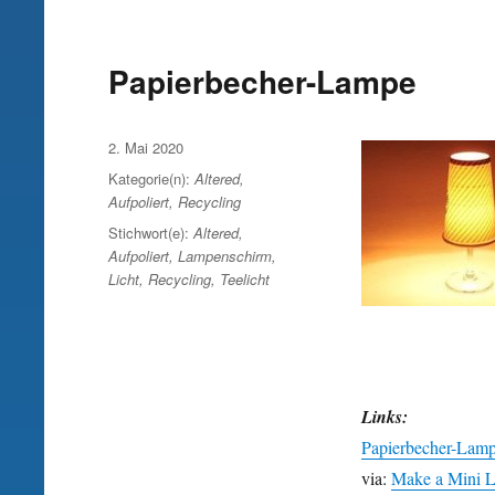
Papierbecher-Lampe
Veröffentlicht
2. Mai 2020
am
Kategorie(n):
Altered
,
Aufpoliert
,
Recycling
Stichwort(e):
Altered
,
Aufpoliert
,
Lampenschirm
,
Licht
,
Recycling
,
Teelicht
Links:
Papierbecher-Lamp
via:
Make a Mini 