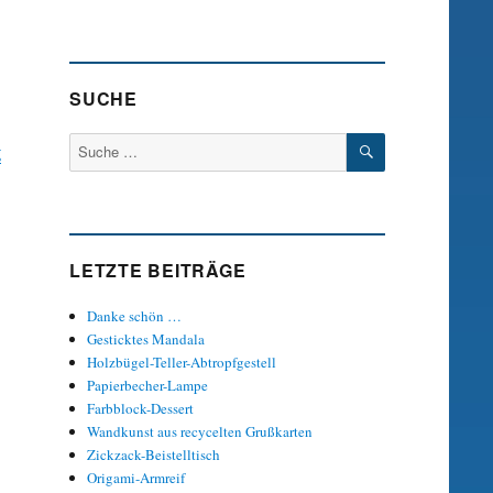
SUCHE
SUCHEN
Suche
g
nach:
LETZTE BEITRÄGE
Danke schön …
Gesticktes Mandala
Holzbügel-Teller-Abtropfgestell
Papierbecher-Lampe
Farbblock-Dessert
Wandkunst aus recycelten Grußkarten
Zickzack-Beistelltisch
Origami-Armreif