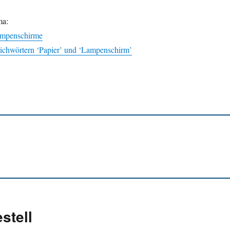
ma:
ampenschirme
tichwörtern ‘Papier’ und ‘Lampenschirm’
stell