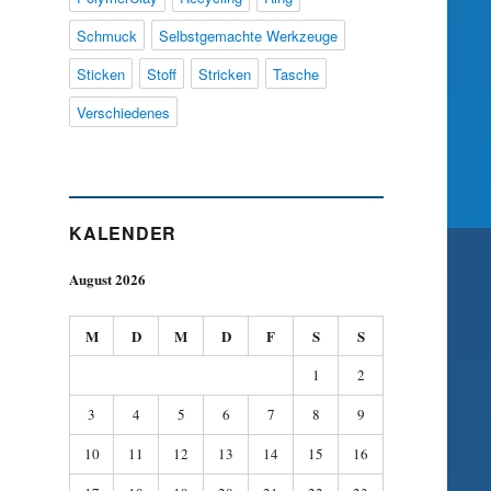
Schmuck
Selbstgemachte Werkzeuge
Sticken
Stoff
Stricken
Tasche
Verschiedenes
KALENDER
August 2026
M
D
M
D
F
S
S
1
2
3
4
5
6
7
8
9
10
11
12
13
14
15
16