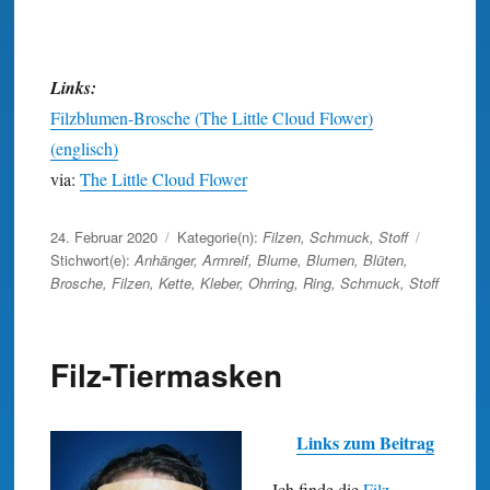
Links:
Filzblumen-Brosche (The Little Cloud Flower)
(englisch)
via:
The Little Cloud Flower
Veröffentlicht
24. Februar 2020
Kategorie(n):
Filzen
,
Schmuck
,
Stoff
am
Stichwort(e):
Anhänger
,
Armreif
,
Blume
,
Blumen
,
Blüten
,
Brosche
,
Filzen
,
Kette
,
Kleber
,
Ohrring
,
Ring
,
Schmuck
,
Stoff
Filz-Tiermasken
Links zum Beitrag
Ich finde die
Filz-