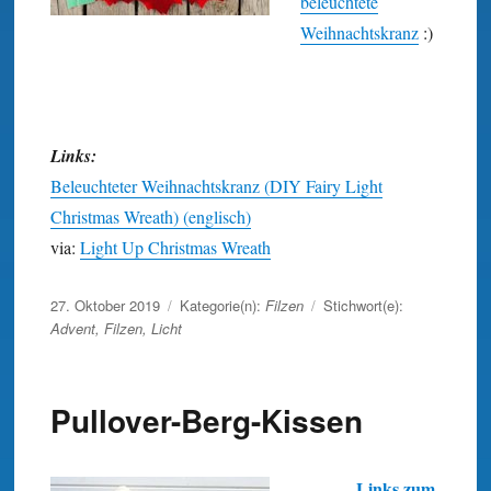
beleuchtete
Weihnachtskranz
:)
Links:
Beleuchteter Weihnachtskranz (DIY Fairy Light
Christmas Wreath) (englisch)
via:
Light Up Christmas Wreath
Veröffentlicht
27. Oktober 2019
Kategorie(n):
Filzen
Stichwort(e):
am
Advent
,
Filzen
,
Licht
Pullover-Berg-Kissen
Links zum