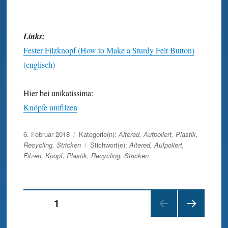
Links:
Fester Filzknopf (How to Make a Sturdy Felt Button)
(englisch)
Hier bei unikatissima:
Knöpfe umfilzen
Veröffentlicht
6. Februar 2018
Kategorie(n):
Altered
,
Aufpoliert
,
Plastik
,
am
Recycling
,
Stricken
Stichwort(e):
Altered
,
Aufpoliert
,
Filzen
,
Knopf
,
Plastik
,
Recycling
,
Stricken
Beitragsnavigation
SEITE
1
NÄC