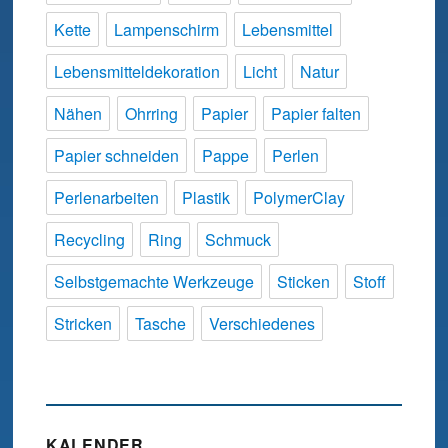
Kette
Lampenschirm
Lebensmittel
Lebensmitteldekoration
Licht
Natur
Nähen
Ohrring
Papier
Papier falten
Papier schneiden
Pappe
Perlen
Perlenarbeiten
Plastik
PolymerClay
Recycling
Ring
Schmuck
Selbstgemachte Werkzeuge
Sticken
Stoff
Stricken
Tasche
Verschiedenes
KALENDER