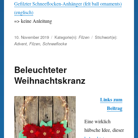
Gefilzter Schneeflocken-Anhänger (felt ball ornaments)
(englisch)
=> keine Anleitung
Veröffentlicht
10. November 2019
Kategorie(n):
Filzen
Stichwort(e):
am
Advent
,
Filzen
,
Schneeflocke
Beleuchteter
Weihnachtskranz
Links zum
Beitrag
Eine wirklich
hübsche Idee, dieser