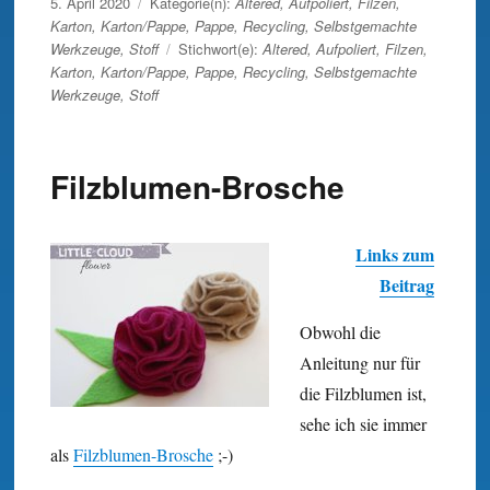
Veröffentlicht
5. April 2020
Kategorie(n):
Altered
,
Aufpoliert
,
Filzen
,
am
Karton
,
Karton/Pappe
,
Pappe
,
Recycling
,
Selbstgemachte
Werkzeuge
,
Stoff
Stichwort(e):
Altered
,
Aufpoliert
,
Filzen
,
Karton
,
Karton/Pappe
,
Pappe
,
Recycling
,
Selbstgemachte
Werkzeuge
,
Stoff
Filzblumen-Brosche
Links zum
Beitrag
Obwohl die
Anleitung nur für
die Filz­blumen ist,
sehe ich sie immer
als
Filz­blumen-Brosche
;-)