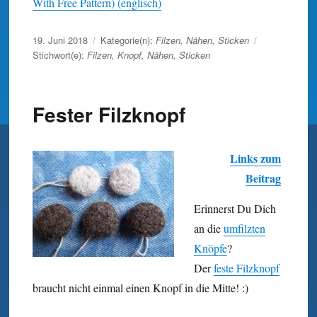
With Free Pattern) (englisch)
Veröffentlicht
19. Juni 2018
Kategorie(n):
Filzen
,
Nähen
,
Sticken
am
Stichwort(e):
Filzen
,
Knopf
,
Nähen
,
Sticken
Fester Filzknopf
Links zum
Beitrag
Erinnerst Du Dich
an die
umfilzten
Knöpfe
?
Der
feste Filz­knopf
braucht nicht einmal einen Knopf in die Mitte! :)