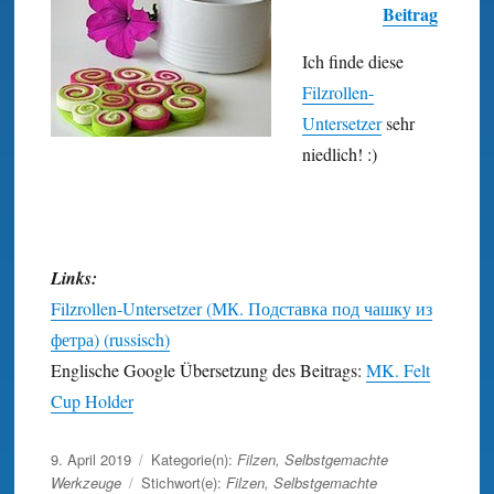
Beitrag
Ich finde diese
Filzrollen-
Untersetzer
sehr
niedlich! :)
Links:
Filzrollen-Untersetzer (МК. Подставка под чашку из
фетра) (russisch)
Englische Google Übersetzung des Beitrags:
MK. Felt
Cup Holder
Veröffentlicht
9. April 2019
Kategorie(n):
Filzen
,
Selbstgemachte
am
Werkzeuge
Stichwort(e):
Filzen
,
Selbstgemachte