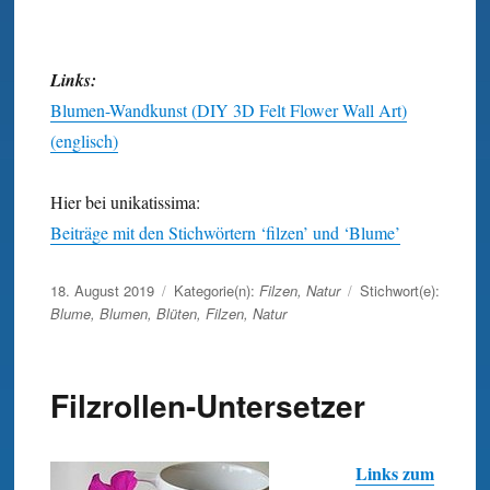
Links:
Blumen-Wandkunst (DIY 3D Felt Flower Wall Art)
(englisch)
Hier bei unikatissima:
Beiträge mit den Stichwörtern ‘filzen’ und ‘Blume’
Veröffentlicht
18. August 2019
Kategorie(n):
Filzen
,
Natur
Stichwort(e):
am
Blume
,
Blumen
,
Blüten
,
Filzen
,
Natur
Filzrollen-Untersetzer
Links zum