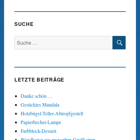
HSTE
SEIT
E
SUCHE
SUC
Suche
nach:
LETZTE BEITRÄGE
Danke schön …
Gesticktes Mandala
Holzbügel-Teller-Abtropfgestell
Papierbecher-Lampe
Farbblock-Dessert
Wandkunst aus recycelten Grußkarten