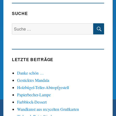
SEIT
E
SUCHE
SUC
Suche
nach:
LETZTE BEITRÄGE
Danke schön …
Gesticktes Mandala
Holzbügel-Teller-Abtropfgestell
Papierbecher-Lampe
Farbblock-Dessert
Wandkunst aus recycelten Grußkarten