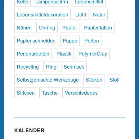
Kette
Lampenschirm
Lebensmittel
Lebensmitteldekoration
Licht
Natur
Nähen
Ohrring
Papier
Papier falten
Papier schneiden
Pappe
Perlen
Perlenarbeiten
Plastik
PolymerClay
Recycling
Ring
Schmuck
Selbstgemachte Werkzeuge
Sticken
Stoff
Stricken
Tasche
Verschiedenes
KALENDER