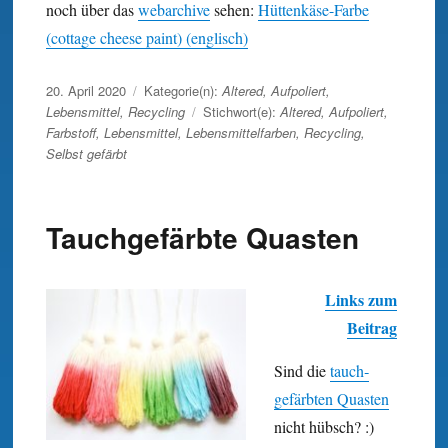
noch über das
webarchive
sehen:
Hüttenkäse-Farbe
(cottage cheese paint) (englisch)
Veröffentlicht
20. April 2020
Kategorie(n):
Altered
,
Aufpoliert
,
am
Lebensmittel
,
Recycling
Stichwort(e):
Altered
,
Aufpoliert
,
Farbstoff
,
Lebensmittel
,
Lebensmittelfarben
,
Recycling
,
Selbst gefärbt
Tauchgefärbte Quasten
Links zum
Beitrag
Sind die
tauch­
gefärbten Quasten
nicht hübsch? :)