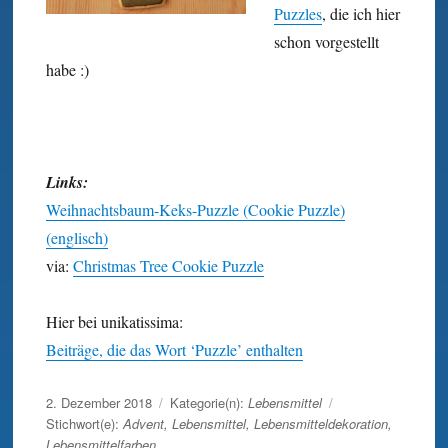
Puzzles
, die ich hier
schon vorgestellt
habe :)
Links:
Weihnachtsbaum-Keks-Puzzle (Cookie Puzzle)
(englisch)
via:
Christmas Tree Cookie Puzzle
Hier bei unikatissima:
Beiträge, die das Wort ‘Puzzle’ enthalten
Veröffentlicht
2. Dezember 2018
Kategorie(n):
Lebensmittel
am
Stichwort(e):
Advent
,
Lebensmittel
,
Lebensmitteldekoration
,
Lebensmittelfarben