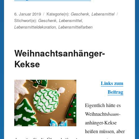
Veröffentlicht
6. Januar 2019
Kategorie(n):
Geschenk
,
Lebensmittel
am
Stichwort(e):
Geschenk
,
Lebensmittel
,
Lebensmitteldekoration
,
Lebensmittelfarben
Weihnachtsanhänger-
Kekse
Links zum
Beitrag
Eigentlich hätte es
Weihnachts­
baum
­
anhänger-
Kekse
heißen müssen, aber