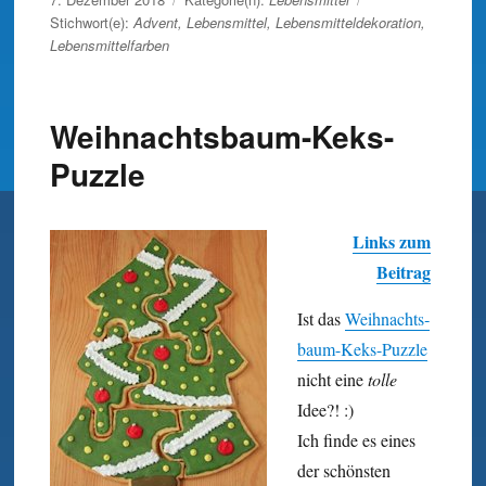
am
Stichwort(e):
Advent
,
Lebensmittel
,
Lebensmitteldekoration
,
Lebensmittelfarben
Weihnachtsbaum-Keks-
Puzzle
Links zum
Beitrag
Ist das
Weihnachts­
baum-Keks-Puzzle
nicht eine
tolle
Idee?! :)
Ich finde es eines
der schönsten