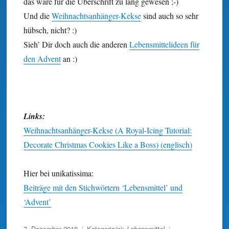
das wäre für die Überschrift zu lang gewesen ;-)
Und die
Weihnachts­anhänger-
Kekse
sind auch so sehr
hübsch, nicht? :)
Sieh’ Dir doch auch die anderen
Lebens­mittel­ideen für
den Advent
an :)
Links:
Weihnachtsanhänger-Kekse (A Royal-Icing Tutorial:
Decorate Christmas Cookies Like a Boss) (englisch)
Hier bei unikatissima:
Beiträge mit den Stichwörtern ‘Lebensmittel’ und
‘Advent’
Veröffentlicht
7. Dezember 2018
Kategorie(n):
Lebensmittel