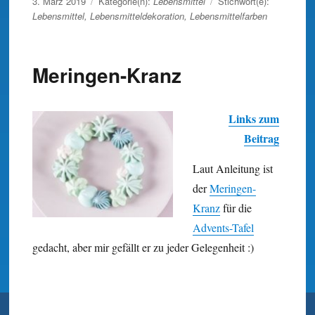
Veröffentlicht
3. März 2019
Kategorie(n):
Lebensmittel
Stichwort(e):
am
Lebensmittel
,
Lebensmitteldekoration
,
Lebensmittelfarben
Meringen-Kranz
Links zum
Beitrag
Laut Anleitung ist
der
Meringen-
Kranz
für die
Advents-Tafel
gedacht, aber mir gefällt er zu jeder Gelegenheit :)