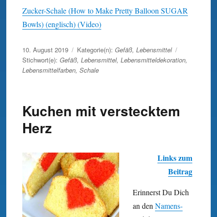
Zucker-Schale (How to Make Pretty Balloon SUGAR
Bowls) (englisch) (Video)
Veröffentlicht
10. August 2019
Kategorie(n):
Gefäß
,
Lebensmittel
am
Stichwort(e):
Gefäß
,
Lebensmittel
,
Lebensmitteldekoration
,
Lebensmittelfarben
,
Schale
Kuchen mit verstecktem
Herz
Links zum
Beitrag
Erinnerst Du Dich
an den
Namens-