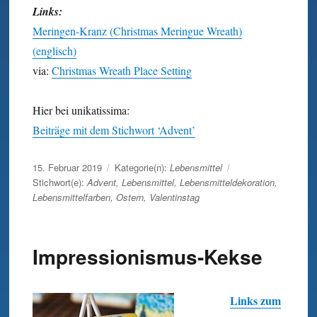
Links:
Meringen-Kranz (Christmas Meringue Wreath)
(englisch)
via:
Christmas Wreath Place Setting
Hier bei unikatissima:
Beiträge mit dem Stichwort ‘Advent’
Veröffentlicht
15. Februar 2019
Kategorie(n):
Lebensmittel
am
Stichwort(e):
Advent
,
Lebensmittel
,
Lebensmitteldekoration
,
Lebensmittelfarben
,
Ostern
,
Valentinstag
Impressionismus-Kekse
Links zum