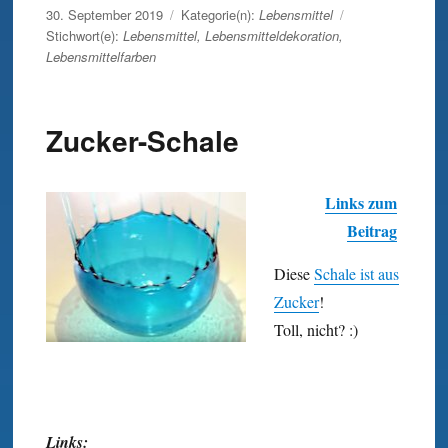
Veröffentlicht
30. September 2019
Kategorie(n):
Lebensmittel
am
Stichwort(e):
Lebensmittel
,
Lebensmitteldekoration
,
Lebensmittelfarben
Zucker-Schale
Links zum
Beitrag
Diese
Schale ist aus
Zucker
!
Toll, nicht? :)
Links: