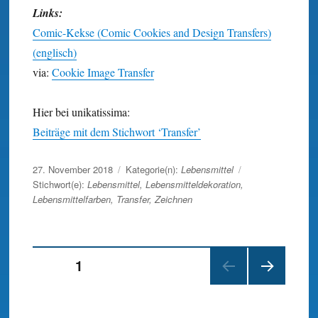
Links:
Comic-Kekse (Comic Cookies and Design Transfers)
(englisch)
via:
Cookie Image Transfer
Hier bei unikatissima:
Beiträge mit dem Stichwort ‘Transfer’
Veröffentlicht
27. November 2018
Kategorie(n):
Lebensmittel
am
Stichwort(e):
Lebensmittel
,
Lebensmitteldekoration
,
Lebensmittelfarben
,
Transfer
,
Zeichnen
Beitragsnavigation
SEITE
1
NÄC
HSTE