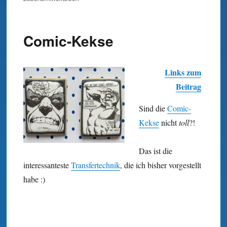
Comic-Kekse
Links zum
Beitrag
Sind die
Comic-
Kekse
nicht
toll
?!
Das ist die
interessanteste
Transfer­technik
, die ich bisher vorgestellt
habe :)