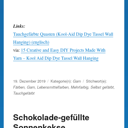
Links:
Tauchgefärbte Quasten (Kool-Aid Dip Dye Tassel Wall
Hanging) (englisch)
via:
15 Creative and Easy DIY Projects Made With
Yarn – Kool Aid Dip Dye Tassel Wall Hanging
Wand Kunst
Veröffentlicht
19. Dezember 2019
Kategorie(n):
Garn
Stichwort(e):
am
Färben
,
Garn
,
Lebensmittelfarben
,
Mehrfarbig
,
Selbst gefärbt
,
Tauchgefärbt
Schokolade-gefüllte
Sonnenkekse