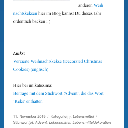
anderen
Weih­
nachts­keksen
hier im Blog kannst Du dieses Jahr
ordentlich backen ;-)
Links:
Verzierte Weihnachtskekse (Decorated Christmas
Cookies) (englisch)
Hier bei unikatissima:
Beiträge mit dem Stichwort ‘Advent’, die das Wort
‘Keks’ enthalten
Veröffentlicht
11. November 2019
Kategorie(n):
Lebensmittel
am
Stichwort(e):
Advent
,
Lebensmittel
,
Lebensmitteldekoration