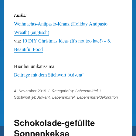
Links:
Weihnachts-Antipasto-Kranz (Holiday Antipasto
Wreath) (englisch)
via:
10 DIY Christmas Ideas (It’s not too late!) – 6.
Beautiful Food
Hier bei unikatissima:
Beiträge mit dem Stichwort ‘Advent’
Veröffentlicht
4. November 2019
Kategorie(n):
Lebensmittel
am
Stichwort(e):
Advent
,
Lebensmittel
,
Lebensmitteldekoration
Schokolade-gefüllte
Sonnenkekse