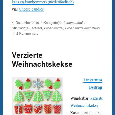
kaas en komkommer) (niederländisch)
via:
Cheese candles
Veröffentlicht
4. Dezember 2019
Kategorie(n):
Lebensmittel
am
Stichwort(e):
Advent
,
Lebensmittel
,
Lebensmitteldekoration
zu
2 Kommentare
Weihnachts-
Käse-
Kerze
Verzierte
Weihnachtskekse
Links zum
Beitrag
Wunderbar
verzierte
Weih­nachts­kekse
!
Zusammen mit den