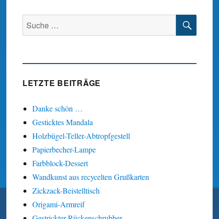
SUC
Suche
nach:
LETZTE BEITRÄGE
Danke schön …
Gesticktes Mandala
Holzbügel-Teller-Abtropfgestell
Papierbecher-Lampe
Farbblock-Dessert
Wandkunst aus recycelten Grußkarten
Zickzack-Beistelltisch
Origami-Armreif
Gestrickter Rückenschrubber