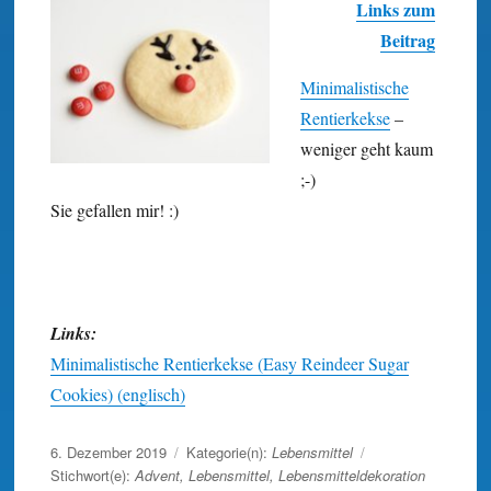
Links zum
Beitrag
Minimalistische
Rentierkekse
–
weniger geht kaum
;-)
Sie gefallen mir! :)
Links:
Minimalistische Rentierkekse (Easy Reindeer Sugar
Cookies) (englisch)
Veröffentlicht
6. Dezember 2019
Kategorie(n):
Lebensmittel
am
Stichwort(e):
Advent
,
Lebensmittel
,
Lebensmitteldekoration