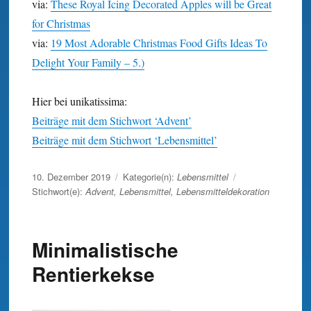
via:
These Royal Icing Decorated Apples will be Great
for Christmas
via:
19 Most Adorable Christmas Food Gifts Ideas To
Delight Your Family – 5.)
Hier bei unikatissima:
Beiträge mit dem Stichwort ‘Advent’
Beiträge mit dem Stichwort ‘Lebensmittel’
Veröffentlicht
10. Dezember 2019
Kategorie(n):
Lebensmittel
am
Stichwort(e):
Advent
,
Lebensmittel
,
Lebensmitteldekoration
Minimalistische
Rentierkekse