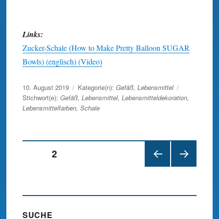
Links:
Zucker-Schale (How to Make Pretty Balloon SUGAR
Bowls) (englisch) (Video)
Veröffentlicht
10. August 2019
Kategorie(n):
Gefäß
,
Lebensmittel
am
Stichwort(e):
Gefäß
,
Lebensmittel
,
Lebensmitteldekoration
,
Lebensmittelfarben
,
Schale
Beitragsnavigation
SEITE
2
VOR
NÄC
HERI
HSTE
GE
SEIT
SEIT
E
E
SUCHE