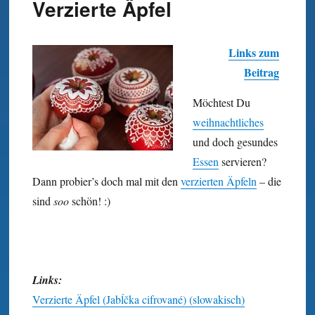
Verzierte Äpfel
Links zum
Beitrag
Möchtest Du
weihnachtliches
und doch gesundes
Essen
servieren?
Dann probier’s doch mal mit den
verzierten Äpfeln
– die
sind
soo
schön! :)
Links:
Verzierte Äpfel (Jabĺčka cifrované) (slowakisch)