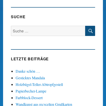
SUCHE
SUC
Suche
nach:
LETZTE BEITRÄGE
Danke schön …
Gesticktes Mandala
Holzbügel-Teller-Abtropfgestell
Papierbecher-Lampe
Farbblock-Dessert
Wandkunst aus recycelten Grußkarten