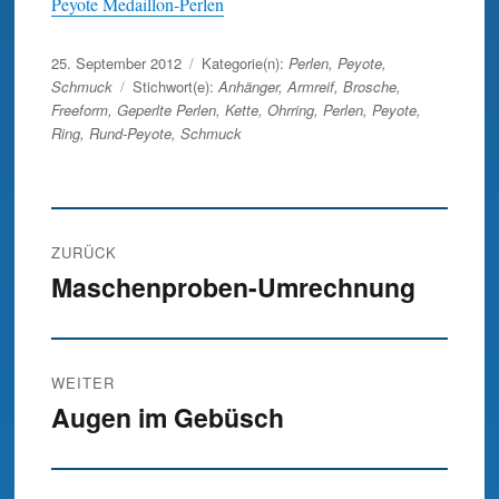
Peyote Medaillon-Perlen
Veröffentlicht
25. September 2012
Kategorie(n):
Perlen
,
Peyote
,
am
Schmuck
Stichwort(e):
Anhänger
,
Armreif
,
Brosche
,
Freeform
,
Geperlte Perlen
,
Kette
,
Ohrring
,
Perlen
,
Peyote
,
Ring
,
Rund-Peyote
,
Schmuck
Beitrags-
ZURÜCK
Navigation
Maschenproben-Umrechnung
Vorheriger
Beitrag:
WEITER
Augen im Gebüsch
Nächster
Beitrag: