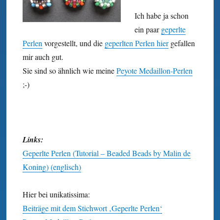
Ich habe ja schon
ein paar
geperlte
Perlen
vorgestellt, und die
geperlten Perlen hier
gefallen
mir auch gut.
Sie sind so ähnlich wie meine
Peyote Medaillon-Perlen
;-)
Links:
Geperlte Perlen (Tutorial – Beaded Beads by Malin de
Koning) (englisch)
Hier bei unikatissima:
Beiträge mit dem Stichwort ‚Geperlte Perlen‘