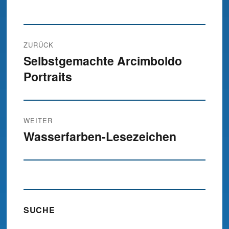
Beitrags-
ZURÜCK
Navigation
Selbstgemachte Arcimboldo
Vorheriger
Portraits
Beitrag:
WEITER
Wasserfarben-Lesezeichen
Nächster
Beitrag:
SUCHE