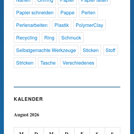
Papier schneiden
Pappe
Perlen
Perlenarbeiten
Plastik
PolymerClay
Recycling
Ring
Schmuck
Selbstgemachte Werkzeuge
Sticken
Stoff
Stricken
Tasche
Verschiedenes
KALENDER
August 2026
M
D
M
D
F
S
S