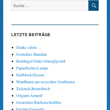
SUC
Suche
nach:
LETZTE BEITRÄGE
Danke schön …
Gesticktes Mandala
Holzbügel-Teller-Abtropfgestell
Papierbecher-Lampe
Farbblock-Dessert
Wandkunst aus recycelten Grußkarten
Zickzack-Beistelltisch
Origami-Armreif
Gestrickter Rückenschrubber
Früchte-Eiswürfel