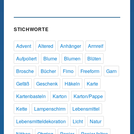
STICHWORTE
Advent
Altered
Anhänger
Armreif
Aufpoliert
Blume
Blumen
Blüten
Brosche
Bücher
Fimo
Freeform
Garn
Gefäß
Geschenk
Häkeln
Karte
Kartenbasteln
Karton
Karton/Pappe
Kette
Lampenschirm
Lebensmittel
Lebensmitteldekoration
Licht
Natur
Nähen
Ohrring
Papier
Papier falten