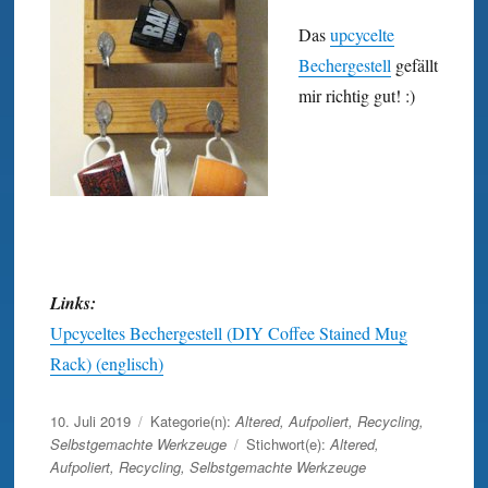
Das
upcycelte
Bechergestell
gefällt
mir richtig gut! :)
Links:
Upcyceltes Bechergestell (DIY Coffee Stained Mug
Rack) (englisch)
Veröffentlicht
10. Juli 2019
Kategorie(n):
Altered
,
Aufpoliert
,
Recycling
,
am
Selbstgemachte Werkzeuge
Stichwort(e):
Altered
,
Aufpoliert
,
Recycling
,
Selbstgemachte Werkzeuge