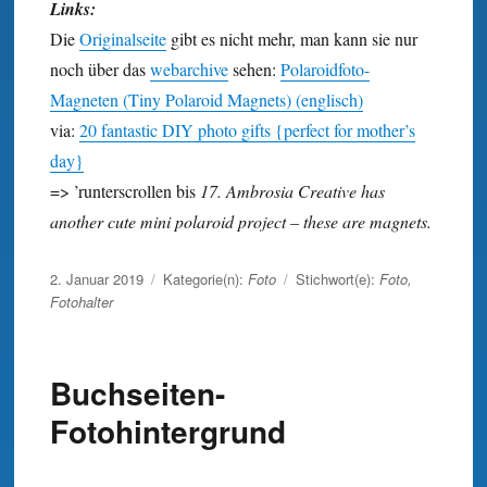
Links:
Die
Originalseite
gibt es nicht mehr, man kann sie nur
noch über das
webarchive
sehen:
Polaroidfoto-
Magneten (Tiny Polaroid Magnets) (englisch)
via:
20 fantastic DIY photo gifts {perfect for mother’s
day}
=> ’runterscrollen bis
17. Ambrosia Creative has
another cute mini polaroid project – these are magnets.
Veröffentlicht
2. Januar 2019
Kategorie(n):
Foto
Stichwort(e):
Foto
,
am
Fotohalter
Buchseiten-
Fotohintergrund