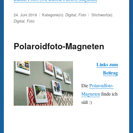
Veröffentlicht
24. Juni 2019
Kategorie(n):
Digital
,
Foto
Stichwort(e):
am
Digital
,
Foto
Polaroidfoto-Magneten
Links zum
Beitrag
Die
Polaroid­foto-
Magneten
finde ich
süß :)