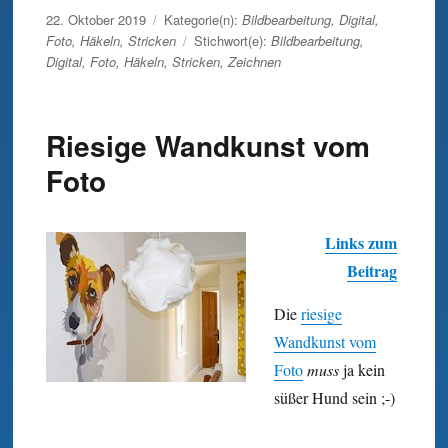
Veröffentlicht
22. Oktober 2019
Kategorie(n):
Bildbearbeitung
,
Digital
,
am
Foto
,
Häkeln
,
Stricken
Stichwort(e):
Bildbearbeitung
,
Digital
,
Foto
,
Häkeln
,
Stricken
,
Zeichnen
Riesige Wandkunst vom
Foto
Links zum
Beitrag
Die
riesige
Wandkunst vom
Foto
muss
ja kein
süßer Hund sein ;-)