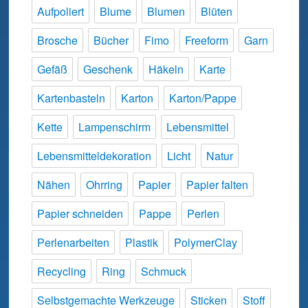
Aufpoliert
Blume
Blumen
Blüten
Brosche
Bücher
Fimo
Freeform
Garn
Gefäß
Geschenk
Häkeln
Karte
Kartenbasteln
Karton
Karton/Pappe
Kette
Lampenschirm
Lebensmittel
Lebensmitteldekoration
Licht
Natur
Nähen
Ohrring
Papier
Papier falten
Papier schneiden
Pappe
Perlen
Perlenarbeiten
Plastik
PolymerClay
Recycling
Ring
Schmuck
Selbstgemachte Werkzeuge
Sticken
Stoff