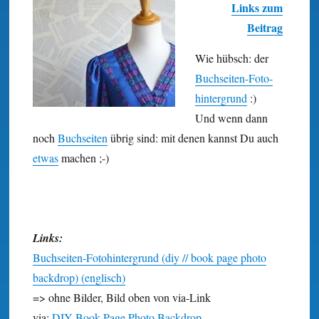
Links zum
Beitrag
Wie hübsch: der
Buch­seiten-
Foto­
hinter­grund
:)
Und wenn dann
noch
Buch­seiten
übrig sind: mit denen kannst Du auch
etwas
machen ;-)
Links:
Buchseiten-Fotohintergrund (diy // book page photo
backdrop) (englisch)
=> ohne Bilder, Bild oben von via-Link
via:
DIY Book Page Photo Backdrop