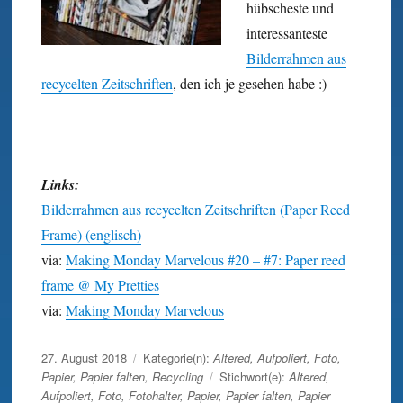
hübscheste und
interessanteste
Bilder­rahmen aus
recycelten Zeit­schriften
, den ich je gesehen habe :)
Links:
Bilderrahmen aus recycelten Zeitschriften (Paper Reed
Frame) (englisch)
via:
Making Monday Marvelous #20 – #7: Paper reed
frame @ My Pretties
via:
Making Monday Marvelous
Veröffentlicht
27. August 2018
Kategorie(n):
Altered
,
Aufpoliert
,
Foto
,
am
Papier
,
Papier falten
,
Recycling
Stichwort(e):
Altered
,
Aufpoliert
,
Foto
,
Fotohalter
,
Papier
,
Papier falten
,
Papier