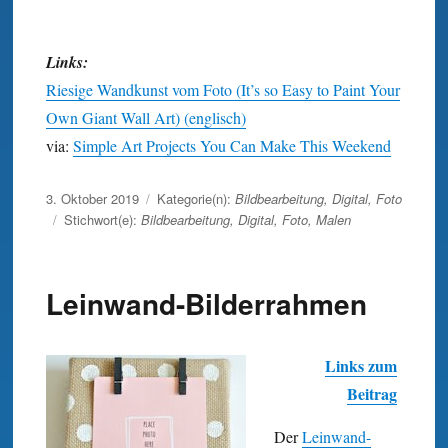
Links:
Riesige Wandkunst vom Foto (It’s so Easy to Paint Your
Own Giant Wall Art) (englisch)
via:
Simple Art Projects You Can Make This Weekend
Veröffentlicht
3. Oktober 2019
Kategorie(n):
Bildbearbeitung
,
Digital
,
Foto
am
Stichwort(e):
Bildbearbeitung
,
Digital
,
Foto
,
Malen
Leinwand-Bilderrahmen
Links zum
Beitrag
Der
Lein­wand-