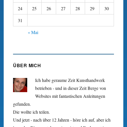
24
25
26
27
28
29
30
31
« Mai
ÜBER MICH
Ich habe geraume Zeit Kunst­hand­werk
betrieben - und in dieser Zeit Berge von
Websites mit fan­tastischen Anleitungen
gefunden.
Die wollte ich teilen.
Und jetzt - nach über 12 Jahren - höre ich auf, aber ich