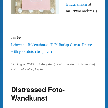
Bilder­rahmen
ist
mal etwas anderes :)
Links:
Leinwand-Bilderrahmen (DIY Burlap Canvas Frame –
with polkadots!) (englisch)
Veröffentlicht
12. August 2019
Kategorie(n):
Foto
,
Papier
Stichwort(e):
am
Foto
,
Fotohalter
,
Papier
Distressed Foto-
Wandkunst