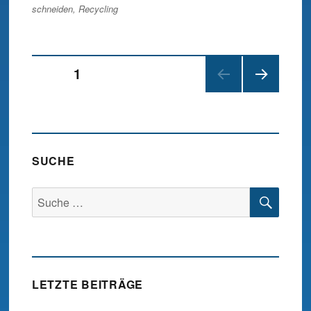
schneiden
,
Recycling
Beitragsnavigation
SEITE
1
NÄC
HSTE
SEIT
E
SUCHE
SUC
Suche
nach:
LETZTE BEITRÄGE