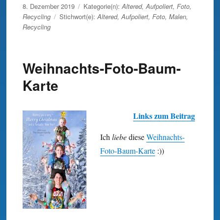
Veröffentlicht
8. Dezember 2019
Kategorie(n):
Altered
,
Aufpoliert
,
Foto
,
am
Recycling
Stichwort(e):
Altered
,
Aufpoliert
,
Foto
,
Malen
,
Recycling
Weihnachts-Foto-Baum-
Karte
Links zum Beitrag
Ich
liebe
diese
Weihnachts-
Foto-Baum-Karte
:))