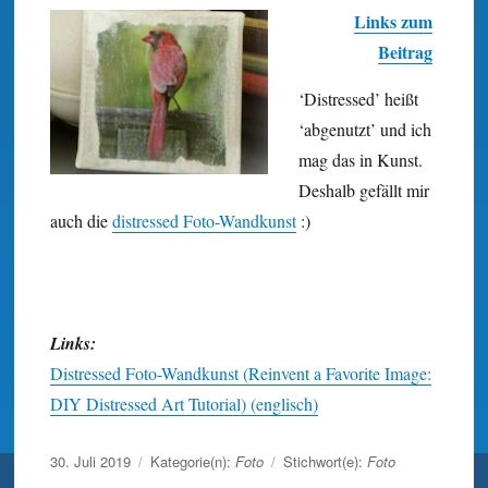
Links zum
Beitrag
‘Distressed’ heißt
‘abgenutzt’ und ich
mag das in Kunst.
Deshalb gefällt mir
auch die
distressed Foto-Wand­kunst
:)
Links:
Distressed Foto-Wandkunst (Reinvent a Favorite Image:
DIY Distressed Art Tutorial) (englisch)
Veröffentlicht
30. Juli 2019
Kategorie(n):
Foto
Stichwort(e):
Foto
am