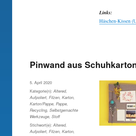
Links:
Häschen-Kissen (U
Pinwand aus Schuhkarto
Veröffentlicht
5. April 2020
am
Kategorie(n):
Altered
,
Aufpoliert
,
Filzen
,
Karton
,
Karton/Pappe
,
Pappe
,
Recycling
,
Selbstgemachte
Werkzeuge
,
Stoff
Stichwort(e):
Altered
,
Aufpoliert
,
Filzen
,
Karton
,