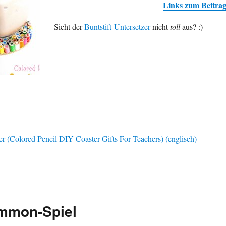
Links zum Beitra
Sieht der
Buntstift-Untersetzer
nicht
toll
aus? :)
zer (Colored Pencil DIY Coaster Gifts For Teachers) (englisch)
mmon-Spiel