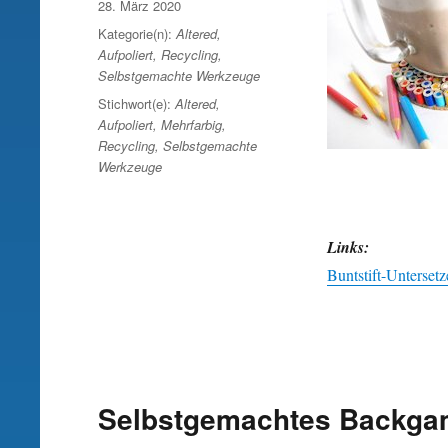
Veröffentlicht
28. März 2020
am
Kategorie(n):
Altered
,
Aufpoliert
,
Recycling
,
Selbstgemachte Werkzeuge
Stichwort(e):
Altered
,
Aufpoliert
,
Mehrfarbig
,
Recycling
,
Selbstgemachte
Werkzeuge
Links:
Buntstift-Unterset
Selbstgemachtes Backga