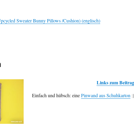
pcycled Sweater Bunny Pillows /Cushion) (englisch)
n
Links zum Beitra
Einfach und hübsch: eine
Pin­wand aus Schuh­karton
: