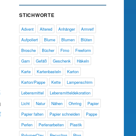
STICHWORTE
Advent
Altered
Anhänger
Armreif
Aufpoliert
Blume
Blumen
Blüten
Brosche
Bücher
Fimo
Freeform
Garn
Gefäß
Geschenk
Häkeln
Karte
Kartenbasteln
Karton
Karton/Pappe
Kette
Lampenschirm
g
Lebensmittel
Lebensmitteldekoration
Licht
Natur
Nähen
Ohrring
Papier
l
r
Papier falten
Papier schneiden
Pappe
Perlen
Perlenarbeiten
Plastik
PolymerClay
Recycling
Ring