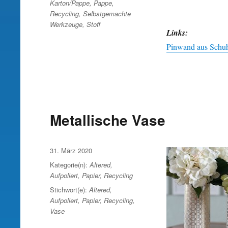
Karton/Pappe
,
Pappe
,
Recycling
,
Selbstgemachte
Werkzeuge
,
Stoff
Links:
Pinwand aus Schuhk
Metallische Vase
Veröffentlicht
31. März 2020
am
Kategorie(n):
Altered
,
Aufpoliert
,
Papier
,
Recycling
Stichwort(e):
Altered
,
Aufpoliert
,
Papier
,
Recycling
,
Vase