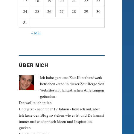
17
18
19
20
21
22
23
24
25
26
27
28
29
30
31
« Mai
ÜBER MICH
Ich habe geraume Zeit Kunst­hand­werk
betrieben - und in dieser Zeit Berge von
Websites mit fan­tastischen Anleitungen
gefunden.
Die wollte ich teilen.
Und jetzt - nach über 12 Jahren - höre ich auf, aber
ich lasse den Blog so stehen wie er ist und Du kannst
immer mal wieder nach Ideen und Inspiration
gucken.