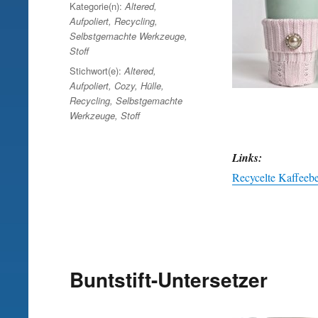
am
Kategorie(n):
Altered
,
Aufpoliert
,
Recycling
,
Selbstgemachte Werkzeuge
,
Stoff
Stichwort(e):
Altered
,
Aufpoliert
,
Cozy
,
Hülle
,
Recycling
,
Selbstgemachte
Werkzeuge
,
Stoff
Links:
Recycelte Kaffeeb
Buntstift-Untersetzer