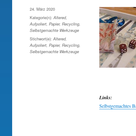
Veröffentlicht
24. März 2020
am
Kategorie(n):
Altered
,
Aufpoliert
,
Papier
,
Recycling
,
Selbstgemachte Werkzeuge
Stichwort(e):
Altered
,
Aufpoliert
,
Papier
,
Recycling
,
Selbstgemachte Werkzeuge
Links:
Selbstgemachtes 