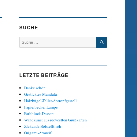
SUCHE
SUCHEN
Suche
nach:
LETZTE BEITRÄGE
g
Danke schön …
Gesticktes Mandala
Holzbügel-Teller-Abtropfgestell
Papierbecher-Lampe
Farbblock-Dessert
Wandkunst aus recycelten Grußkarten
Zickzack-Beistelltisch
Origami-Armreif