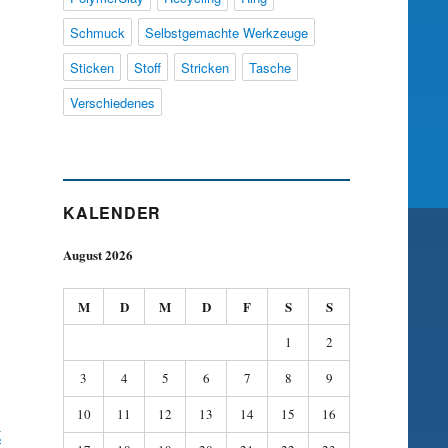
Schmuck
Selbstgemachte Werkzeuge
Sticken
Stoff
Stricken
Tasche
Verschiedenes
KALENDER
August 2026
M
D
M
D
F
S
S
1
2
3
4
5
6
7
8
9
10
11
12
13
14
15
16
g